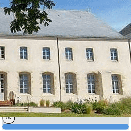
Exporter les lignes sélectionnées
Exporter toutes les colonnes
Exporter uniquement les colonnes affichées
Menu
?>
Images de la page d'accueil
Cliquez pour éditer
Texte, bouton et/ou inscription à la newsletter
Cliquez pour éditer
Bien dans la vie, bien dans sa
ville avec l'AVF
Je m'abonne à la newsletter
OK